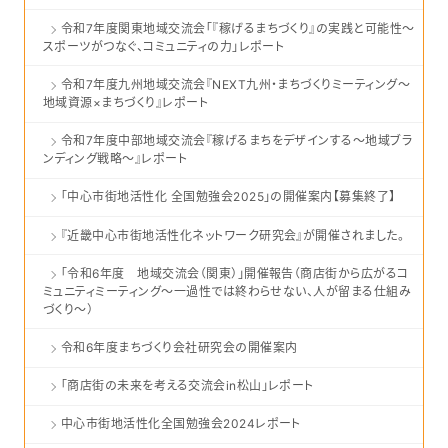
令和7年度関東地域交流会「『稼げるまちづくり』の実践と可能性～
スポーツがつなぐ、コミュニティの力」レポート
令和7年度九州地域交流会『NEXT九州・まちづくりミーティング～
地域資源×まちづくり』レポート
令和7年度中部地域交流会『稼げるまちをデザインする～地域ブラ
ンディング戦略～』レポート
「中心市街地活性化 全国勉強会2025」の開催案内【募集終了】
『近畿中心市街地活性化ネットワーク研究会』が開催されました。
「令和6年度 地域交流会（関東）」開催報告（商店街から広がるコ
ミュニティミーティング～一過性では終わらせない、人が留まる仕組み
づくり～）
令和6年度まちづくり会社研究会の開催案内
「商店街の未来を考える交流会in松山」レポート
中心市街地活性化全国勉強会2024レポート