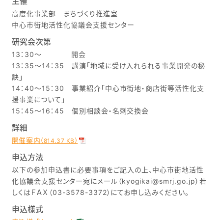
主催
高度化事業部 まちづくり推進室
中心市街地活性化協議会支援センター
研究会次第
13：30～ 開会
13：35～14：35 講演「地域に受け入れられる事業開発の秘
訣」
14：40～15：30 事業紹介「中心市街地・商店街等活性化支
援事業について」
15：45～16：45 個別相談会・名刺交換会
詳細
開催案内
（814.37 KB）
申込方法
以下の参加申込書に必要事項をご記入の上、中心市街地活性
化協議会支援センター宛にメール（kyogikai@smrj.go.jp）若
しくはＦＡＸ（03-3578-3372）にてお申し込みください。
申込様式