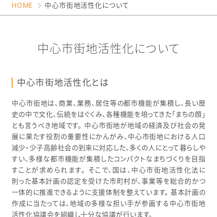
HOME
中心市街地活性化について
中心市街地活性化について
中心市街地活性化とは
中心市街地は、商業、業務、居住等の都市機能が集積し、長い歴
史の中で文化、伝統をはぐくみ、各種機能を培ってきた「まちの顔」
とも言うべき地域です。 中心市街地が地域の経済及び社会の発
展に果たす役割の重要性にかんがみ、中心市街地における人口
減少・少子高齢社会の到来に対応した、多くの人にとって暮らしや
すい、多様な都市機能が集積したコンパクトなまちづくりを目指
すことが求められます。 そこで、国は、中心市街地活性化法に
則った基本計画の認定を受けた市町村が、事業等を総合的かつ
一体的に推進できるように支援体制を整えています。 基本計画の
作成に当たっては、地域の多様な担い手が参画する中心市街地
活性化協議会を組織し十分な協議が行います。