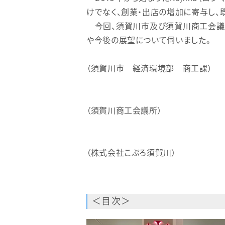
中
地
けでなく、創業・出店の増加に寄与し、
活
心
性
今回、須賀川市及び須賀川商工会議所
化
法
や今後の展望について伺いました。
市
の
概
街
要
（須賀川市 経済環境部 商工課）
地
・主任 大和田 卓氏
よ
く
活
あ
（須賀川商工会議所） ・地
る
ご
性
・地域振興課主
質
問
化
（株式会社こぷろ須賀川） ・
に
協
・企画事業部 業
議
会
つ
設
立
＜目次＞
い
一
覧
（地
て