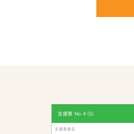
本
Rojima（ロジマ）と創業出店者を
計
画
認
今後の展望と課題について
定
状
取材を終えて
況
（認
定
順）
※各目次をクリックすると、それぞれの
１．須賀川市の地域概要と
須賀川市は人口73,800人（202
一の空の玄関口である福島空港を有す
当市は奥州街道屈指の宿場町として栄
す。また、「ウルトラマン」や「ゴジラ
支援策 No.４（5）
かしたまちづくりに精力的に取り組んで
支援事業名