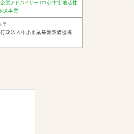
企業アドバイザー（中心市街地活性
となった市役所庁舎を建て替えたほか、複
派遣事業
teが2019年に開館したことにより、中
省庁
文化伝承展示等を行う『風流のはじめ館』、
立行政法人中小企業基盤整備機構
トオフィスも整備される等、中心市街地には
風流のはじめ館(HPより)