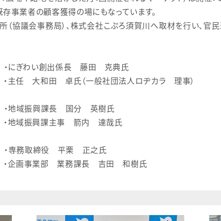
既存事業者の顧客獲得の場にもなっています。
（協議会事務局）、株式会社こぷろ須賀川へ取材を行い、官
 ・にぎわい創出係長 藤田 克典氏
（一般社団法人ロヂカラ 理事）
域振興課長 国分 英樹氏
事 箭内 達哉氏
専務取締役 平栗 正之氏
務課長 吉田 和樹氏