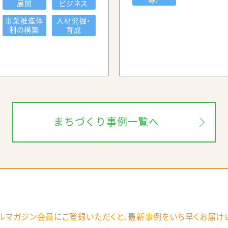
展開
ビジネス
事業推進体
人材発掘・
ツを増やし、休日における回遊性を向上させる、②新たに店
制の構築
育成
しています。
まちづくり事例一覧へ
ルマガジン会員にご登録いただくと、
最新事例をいち早くお届け