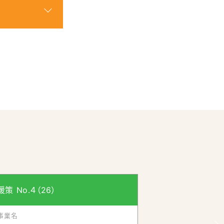
駅から東北本線で所要時間12分、県内唯
ます。
在するなど、俳諧や職人文化のある街で
あります。市では、和文化と特撮文化を活
策 No.４（26）
事業名