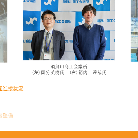
須賀川商工会議所
（左）国分英樹氏 （右）箭内 達哉氏
画進捗状況
度整備
の工夫