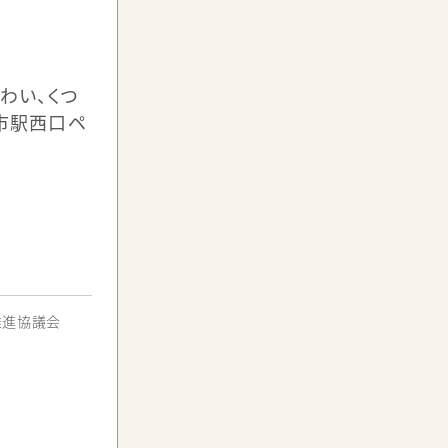
わい、くつ
市駅西口ペ
ント
会HPより）
定期的に行われており、中心市街地の魅力
推進協議会
ケットです。駐車場や空き店舗、広場など、
ロヂカラが運営しています。