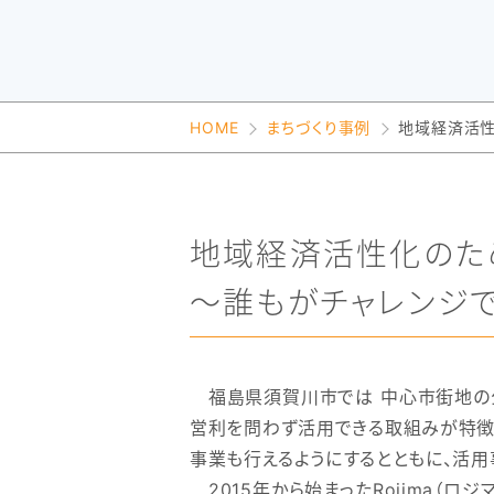
の
会
業
づ
概
援
交
基
づ
要
協
流
盤
く
セ
議
会
整
く
会
の
備
メル
設
活
機
り
ン
マガ
立
動
構
り
登
HOME
まちづくり事例
地域経済活性
ま
報
の
録
支
タ
で
告
支
事
の
援
流
策
援
ー
アク
れ
ま
例
セス
ち
協
の
か
窓
地域経済活性化のた
議
基
つ
口
会
本
チャ
一
ご
関
～誰もがチャレンジ
計
ン
覧
係
画
ネ
調
案
等
ル
査
申
請
内
の
福島県須賀川市では 中心市街地の公
流
れ
営利を問わず活用できる取組みが特徴
中
心
事業も行えるようにするとともに、活
市
2015年から始まったRojima（
街