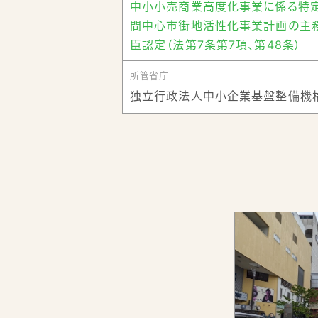
中小小売商業高度化事業に係る特
第1期基本計画（2014年4月～20
間中心市街地活性化事業計画の主
合拠点施設である『市民交流センター（愛
臣認定（法第7条第7項、第48条）
心市街地への来街者が大幅に増加し、
現在は第2期計画（2019年4月～20
所管省庁
須賀川観光物産館『flatto(フラッ
独立行政法人中小企業基盤整備機
新たな動きが出ています。
市民交流センター（tette）