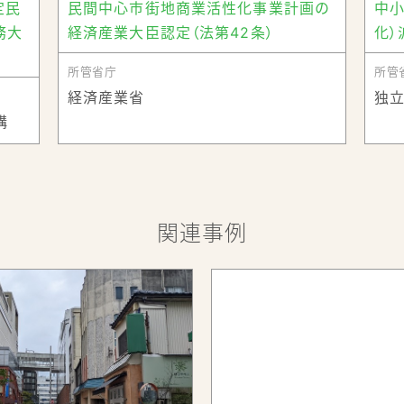
定民
民間中心市街地商業活性化事業計画の
中小
19年3月）では、東日本大震災で甚大な被害を受けて使用不能
務大
経済産業大臣認定（法第42条）
化）
称tette：てって）』の整備を行いました。市民交流センターtet
賑わいが周辺の飲食店等にも波及しています。
所管省庁
所管
24年３月）が推進中で、令和2（2020）年には俳句などの和
経済産業省
独
ト)』が開館したほか、民間事業者によるシェアオフィスやサテライ
構
関連事例
flatto(HPより)