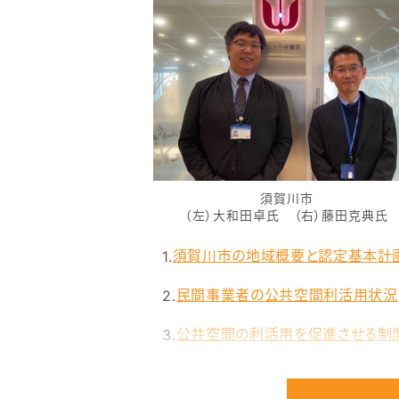
域
別）
協
議
会
設
立
一
覧
（設
立
順）
須賀川市
基
（左）大和田卓氏 （右）藤田克典氏
本
計
画
須賀川市の地域概要と認定基本計
認
定
一
民間事業者の公共空間利活用状況
覧
（地
公共空間の利活用を促進させる制
域
別）
民間事業者の利活用を増やすため
基