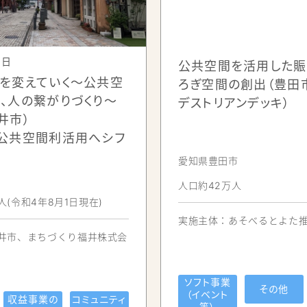
0日
公共空間を活用した賑
を変えていく～公共空
ろぎ空間の創出（豊田
、人の繋がりづくり～
デストリアンデッキ）
井市）
公共空間利活用へシフ
松明通りのモニュメ
所 光の広場のモニュメント
愛知県豊田市
（須賀川市観光物産振興協
観光物産振興協会HPより）
人口約42万人
ma（ロジマ）※等のマルシェ事業やキッチンカーイベント等も
1人(令和4年8月1日現在)
実施主体：
あそべるとよた
井市、まちづくり福井株式会
マーケット）
流が生まれることを願い、路地裏散策をテーマに2015年から始まったマー
ソフト事業
その他
（イベント
がら、毎月第2日曜日に開催されています。民間団体である一般社団法人
収益事業の
コミュニティ
等）