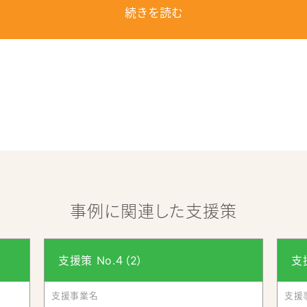
増やす支援体制
続きを読む
記事にジャンプします。
認定基本計画の進捗状況
2年10月1日現在）、福島県中通りの中部に位置しています。郡山
事例に関連した支援策
るなど、高速交通網にも恵まれた交通アクセスの良い地域といえ
えていた頃、松尾芭蕉が「おくのほそ道」の旅の途次8日間滞
」を世に送り出した、〝特撮の神様〟円谷英二監督の出生の地でも
支援策 No.４（2）
支援
います。
支援事業名
支援