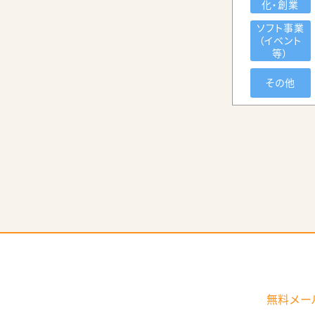
化・創業
ソフト事業
第2期計画では、①魅力あるコンテン
（イベント
間の民間活用を増やす、の3つを目標と
等）
その他
無料メー