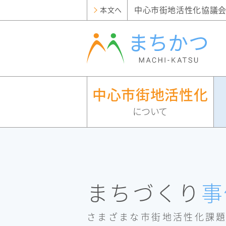
中心市街地活性化協議会
本文へ
中心市街地活性化
について
中
ま
支
協
心
ち
援
市
づく
策
協
街
り
一
議
議
地
事
覧
まちづくり
事
会
活
例
ま
支
会
性
ま
援
化
中
セン
と
ち
支
協
小
さまざまな市街地活性化課
ター
は
ち
議
企