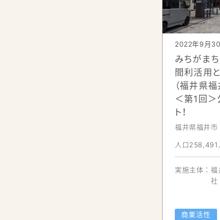
2022年9月3
みちがまち
間利活用と
（福井県福
＜第1回＞
ト！
須賀川市役
（須賀川市
福井県福井市
その他、公共空間利活用としてRoji
人口258,49
向上に繋がっています。
実施主体：
福
社
※Rojima（ロジマ：広場や路地を活かした
須賀川の街の中で、新たなヒトとモノの交
街中の路地に面した様々な空間を利用しな
商業活性