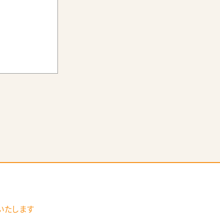
舗を構える人を増やす、③公共施設・空
いたします