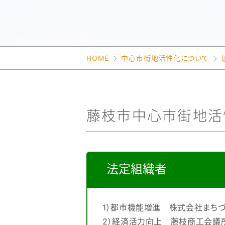
の
会
業
づ
概
援
交
基
づ
要
協
流
盤
く
セ
議
会
整
く
会
の
備
メル
設
活
機
り
ン
マガ
立
動
構
り
登
HOME
中心市街地活性化について
ま
報
の
録
支
タ
で
告
支
事
の
援
流
策
援
ー
アク
れ
ま
例
セス
ち
協
の
か
窓
藤枝市中心市街地活
議
基
つ
口
会
本
チャ
一
ご
関
計
ン
覧
係
画
ネ
調
案
等
ル
査
申
法定組織者
請
内
の
流
れ
中
1）都市機能増進 株式会社まちづ
心
市
2）経済活力向上 藤枝商工会議
街