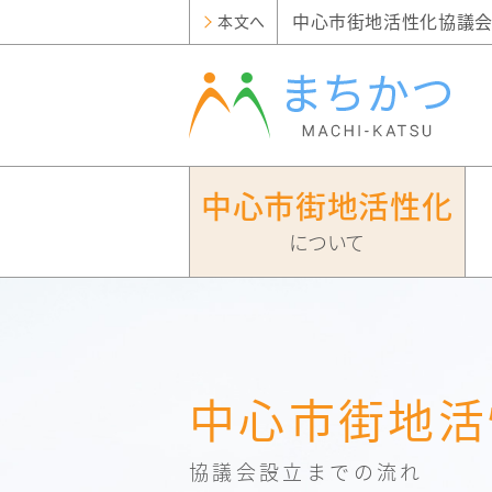
中心市街地活性化協議会
本文へ
中心市街地活性化
について
中
ま
支
協
心
ち
援
市
づく
策
協
街
り
一
議
議
地
事
覧
中心市街地活
会
活
例
ま
支
会
性
ま
援
化
中
セン
と
ち
支
協
小
協議会設立までの流れ
ター
は
ち
議
企