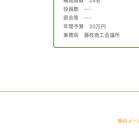
構成員数 28名
域
別）
役員数 ---
協
議
部会等 ---
会
設
年間予算 30万円
立
事務局 藤枝商工会議所
一
覧
（設
立
順）
基
本
計
画
認
定
一
覧
（地
域
無料メー
別）
基