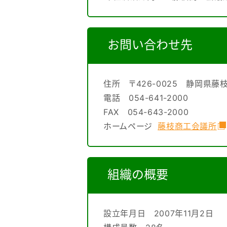
中
地
活
心
性
化
法
市
お問い合わせ先
の
概
街
要
地
住所 〒426-0025 静岡県藤枝
よ
く
電話 054-641-2000
活
あ
FAX 054-643-2000
る
ご
性
ホームページ
藤枝商工会議所
質
問
化
に
協
議
組織の概要
会
つ
設
立
い
一
覧
設立年月日 2007年11月2日
（地
て