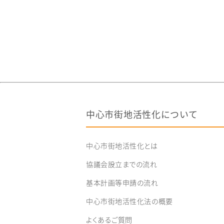
本
計
画
認
定
状
況
（認
定
順）
中心市街地活性化について
中心市街地活性化とは
協議会設立までの流れ
基本計画等申請の流れ
中心市街地活性化法の概要
よくあるご質問